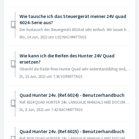
Wie tausche ich das Steuergerät meiner 24V quad
6024-Serie aus?
Der Austausch des Steuergeräts 6024 ist sehr einfach. Wir lassen hier ein erklärendes Video, damit Sie eine Schritt-für-Schritt-Anleitung haben. Sollten...
Mo, 14 Jun, 2021 um 1:02 NACHMITTAGS
Wie kann ich die Reifen des Hunter 24V Quad
ersetzen?
Obwohl die Räder Ihres Hunter Quad sehr widerstandsfähig sind, wissen wir, dass sie mit der Zeit verschleißen. Wenn Sie sie austauschen müssen und nicht wis...
Di, 15 Jun, 2021 um 7:36 VORMITTAGS
Quad Hunter 24v. (Ref.6024) - Benutzerhandbuch
Ref: 6024 QUAD HUNTER 24v. LANGUAJE MANUALS AND DOCUMENTSVERSIONDATEDOWNLOAD Español Manual de usuario V.7 May, 2019 Download PDF ...
Di, 8 Jun, 2021 um 7:42 NACHMITTAGS
Quad Hunter 24v. (Ref.6025) - Benutzerhandbuch
Ref: 6025 QUAD HUNTER 24v. LANGUAJE MANUALS AND DOCUMENTSVERSIONDATEDOWNLOAD Español Manual de usuario V.4 November, 2020 Download PDF...